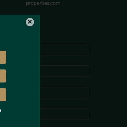
properties.com
×
Prénom *
om de famille *
-mail *
éléphone *
e
Message