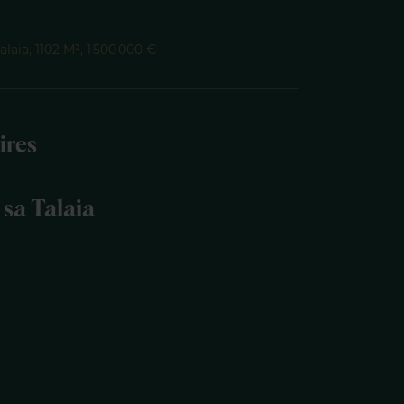
laia, 1102 M², 1 500 000 €
ires
 sa Talaia