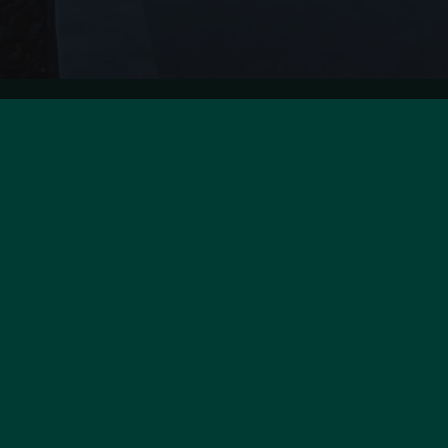
NAVIGATION
C
P
Acheter
Louer
Vi
La marque
7
Franchise
It
Le polo
+
Notre équipe
s
Contact