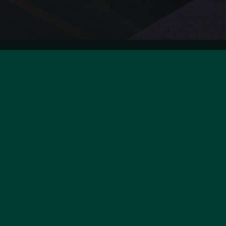
MATIONS LÉGALES
ires
s personnelles
tion des cookies
s légales