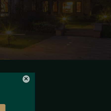
res
×