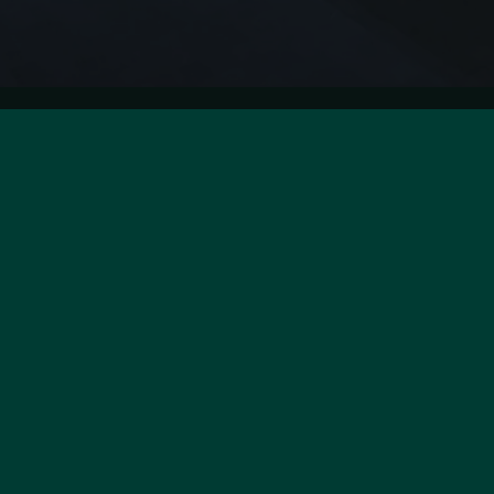
ONTACTEZ-NOUS
INFOR
olo Properties Valle d'Itria
Honora
Donnée
a Fratelli Calella, 2
Utilisa
2014
Cisternino
Mention
alie
39 380 461 0519
erge.beverelli@polo-properties.com