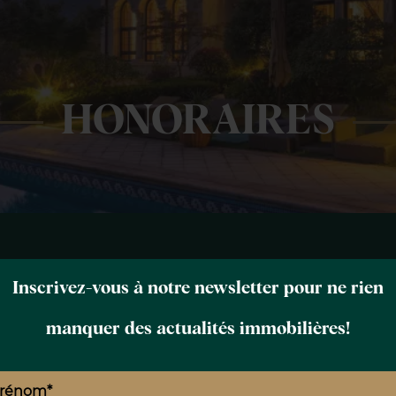
HONORAIRES
lécharger nos honorai
Inscrivez-vous à notre newsletter pour ne rien
manquer des actualités immobilières!
HONORAIRES