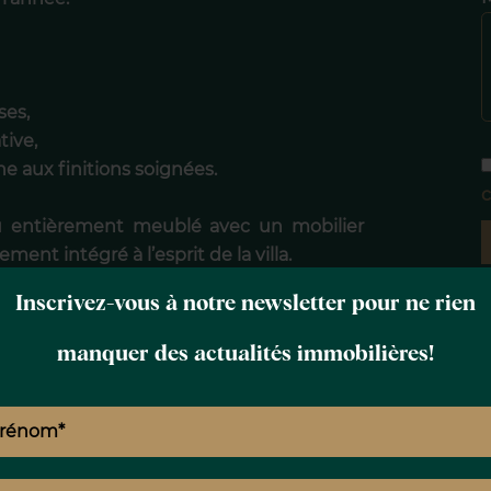
ses,
tive,
e aux finitions soignées.
c
du entièrement meublé avec un mobilier
ent intégré à l’esprit de la villa.
Inscrivez-vous à notre newsletter pour ne rien
U DES OLIVIERS
manquer des actualités immobilières!
omme un véritable prolongement de la
in privé d’environ 7 500 m² composé
tion méditerranéenne typique de la Vallée