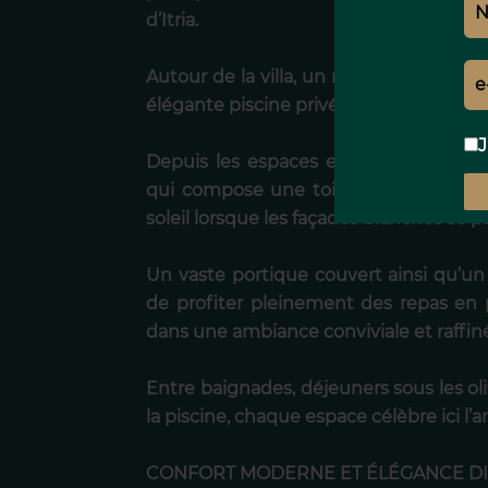
d’Itria.
Autour de la villa, un magnifique jard
élégante piscine privée parfaitement 
J
Depuis les espaces extérieurs, le rega
qui compose une toile de fond specta
soleil lorsque les façades blanches se 
Un vaste portique couvert ainsi qu’
de profiter pleinement des repas en p
dans une ambiance conviviale et raffin
Entre baignades, déjeuners sous les o
la piscine, chaque espace célèbre ici l’
CONFORT MODERNE ET ÉLÉGANCE D