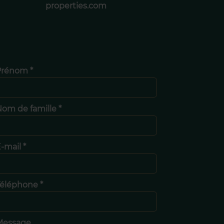
properties.com
Prénom *
om de famille *
-mail *
éléphone *
Message