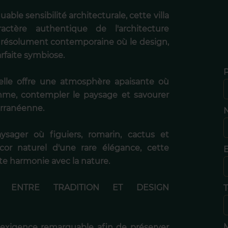
le sensibilité architecturale, cette villa
ctère authentique de l'architecture
on résolument contemporaine où le design,
arfaite symbiose.
elle offre une atmosphère apaisante où
ythme, contempler le paysage et savourer
erranéenne.
N
ysager où figuiers, romarin, cactus et
or naturel d'une rare élégance, cette
E
aite harmonie avec la nature.
N ENTRE TRADITION ET DESIGN
T
exigence remarquable afin de préserver