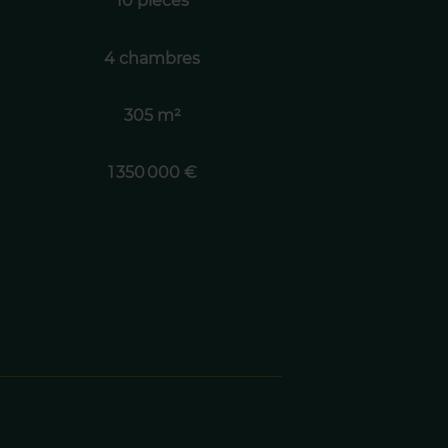
10 pièces
4 chambres
305 m²
1 350 000 €