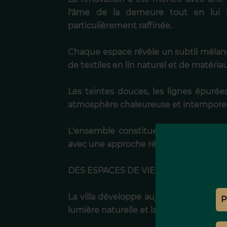
l'âme de la demeure tout en lui i
particulièrement raffinée.
Chaque espace révèle un subtil mélang
de textiles en lin naturel et de matér
Les teintes douces, les lignes épuré
atmosphère chaleureuse et intemporelle
L'ensemble constitue une véritable ode
avec une approche résolument créativ
DES ESPACES DE VIE GÉNÉREUX ET É
La villa développe aujourd'hui des vo
lumière naturelle et largement ouverts s