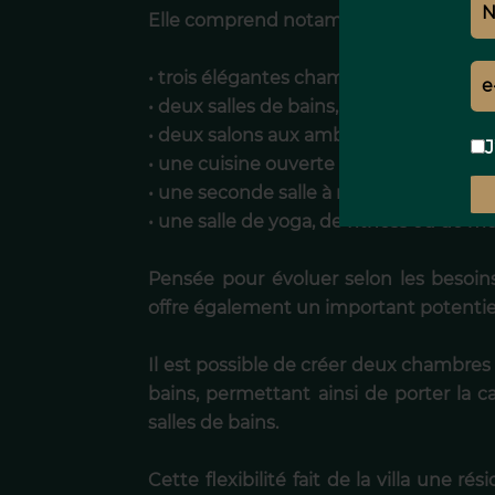
Elle comprend notamment :
• trois élégantes chambres doubles,
• deux salles de bains,
• deux salons aux ambiances compléme
J
• une cuisine ouverte entièrement équ
• une seconde salle à manger idéale pou
• une salle de yoga, de fitness ou de mé
Pensée pour évoluer selon les besoins 
offre également un important potent
Il est possible de créer deux chambres
bains, permettant ainsi de porter la 
salles de bains.
Cette flexibilité fait de la villa une 