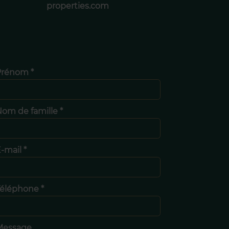
properties.com
Prénom *
om de famille *
-mail *
éléphone *
Message