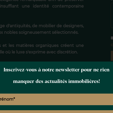
nsufflant une identité contemporaine
e d'antiquités, de mobilier de designers,
iaux nobles soigneusement sélectionnés.
c
es et les matières organiques créent une
 où le luxe s'exprime avec discrétion.
 au savoir-faire des Pouilles, interprété
Inscrivez-vous à notre newsletter pour ne rien
e.
manquer des actualités immobilières!
VOLUTIFS
lumes parfaitement équilibrés, baignés de
ur les jardins.