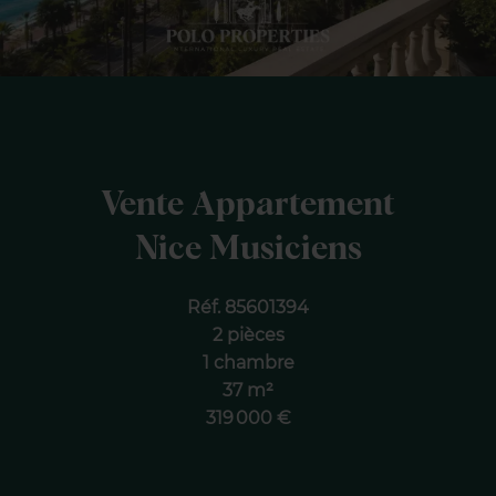
Vente Appartement
Nice Musiciens
Réf. 85601394
2 pièces
1 chambre
37 m²
319 000 €