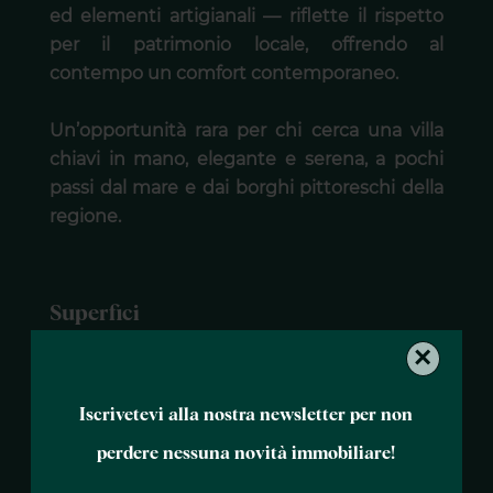
ed elementi artigianali — riflette il rispetto
per il patrimonio locale, offrendo al
contempo un comfort contemporaneo.
Un’opportunità rara per chi cerca una villa
chiavi in mano, elegante e serena, a pochi
passi dal mare e dai borghi pittoreschi della
regione.
Superfici
×
1 Terreno
7000 m²
Iscrivetevi alla nostra newsletter per non
Prossimità
perdere nessuna novità immobiliare!