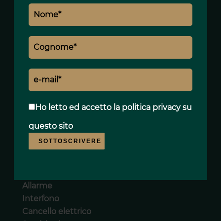
Prestazioni
Aria condizionata
Doppi vetri
Finestra alluminio
Vetrate scorrevoli
Internet
Ho letto ed accetto
la politica privacy
su
Parcheggio coperto
Sistema di irrigazione
questo sito
Barbecue
SOTTOSCRIVERE
Recintato
Illuminazione esterna
Pozzi
Allarme
Interfono
Cancello elettrico