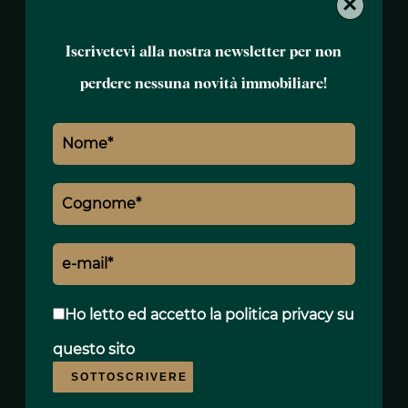
×
• Fasano
Iscrivetevi alla nostra newsletter per non
• Savelletri e Torre Canne (mare Adriatico)
• Locorotondo
perdere nessuna novità immobiliare!
• Martina Franca
• Alberobello
• San Domenico Golf
Facile accesso agli aeroporti internazionali di
Bari e Brindisi.
UNA PROPRIETÀ CON ELEVATO
POTENZIALE RESIDENZIALE O TURISTICO
Ho letto ed accetto
la politica privacy
su
CON VISTA MARE
questo sito
Grazie alla configurazione in unità
SOTTOSCRIVERE
indipendenti, alla posizione nella pineta e