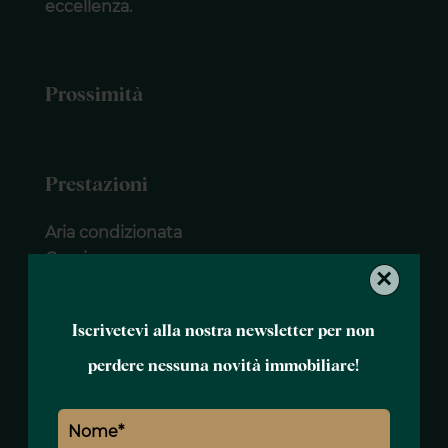
eccellenza.
Prossimità
Prestazioni
Aria condizionata
Camino
×
Vetrate scorrevoli
Arredato
Iscrivetevi alla nostra newsletter per non
Tenda
Serrande elettriche
perdere nessuna novità immobiliare!
Cassaforte
Interfono
Cancello elettrico