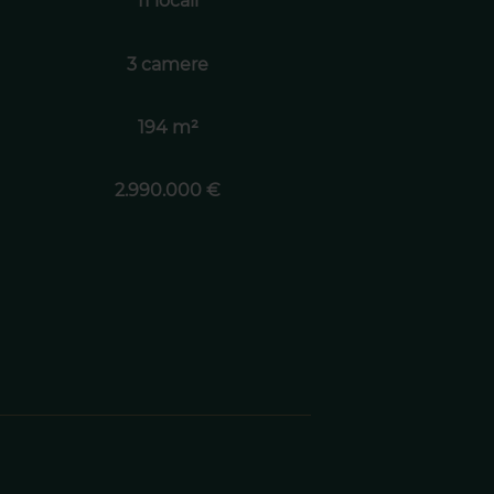
11 locali
3 camere
194 m²
2.990.000 €