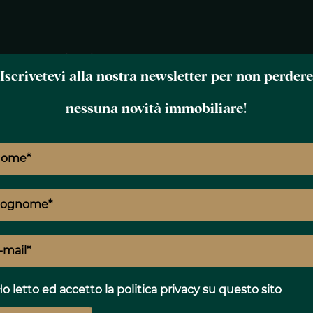
Menzioni legali
Iscrivetevi alla nostra newsletter per non perdere
Imposta sul valore fondiario
1886 € /
nessuna novità immobiliare!
anno
E
T
o letto ed accetto
la politica privacy
su questo sito