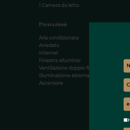
1 Camera da letto
Prestazioni
Aria condizionata
Arredato
Internet
Finestra alluminio
Ventilazione doppio flusso
Illuminazione esterna
Ascensore
H