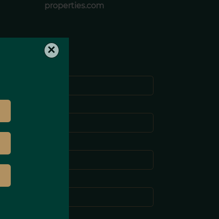
properties.com
×
Nome *
Cognome *
-mail *
elefono *
Messaggio