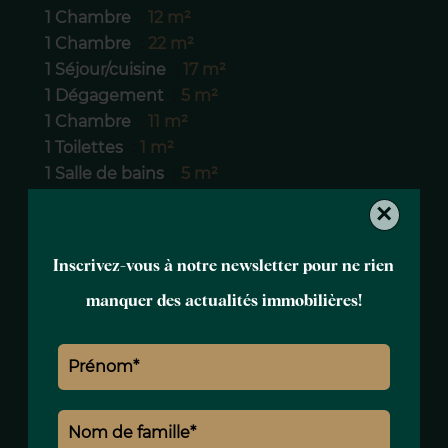
1 Chambre
12 m²
1 Chambre
22 m²
1 Séjour/cuisine
17 m²
1 Dégagement
5 m²
1 Chambre
11 m²
1 Toilettes
1 m²
1 Salle de bains
5 m²
×
Proximités
Inscrivez-vous à notre newsletter pour ne rien
manquer des actualités immobilières!
Prestations
Double vitrage
Ascenseur
Cheminée