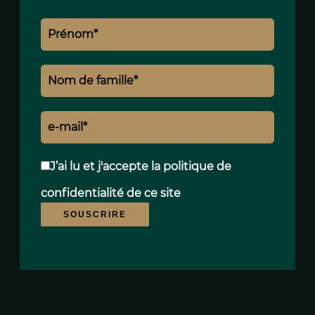
2024 : 730€ ~ 1030€
Les informations sur les risques auxquels
ce bien est exposé sont disponibles sur le
site Géorisques : www.georisques.gouv.fr
J’ai lu et j'accepte la
politique de
confidentialité
de ce site
SOUSCRIRE