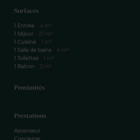
Surfaces
1 Entrée
4 m²
1 Séjour
27 m²
1 Cuisine
1 m²
1 Salle de bains
4 m²
1 Toilettes
1 m²
1 Balcon
3 m²
Proximités
Prestations
Ascenseur
Concierge