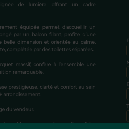
ignée de lumière, offrant un cadre
ièrement équipée permet d’accueillir un
longé par un balcon filant, profite d’une
e belle dimension et orientée au calme,
te, complétée par des toilettes séparées.
N
arquet massif, confère à l’ensemble une
nition remarquable.
E
se prestigieuse, clarté et confort au sein
 8ᵉ arrondissement.
T
rge du vendeur.
uels ce bien est exposé sont disponibles