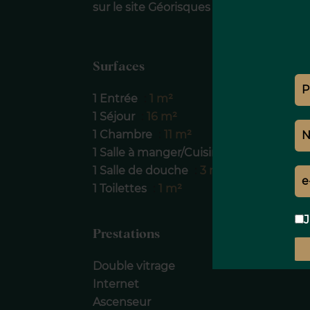
sur le site Géorisques :georisques.gouv.
Surfaces
1 Entrée
1 m²
1 Séjour
16 m²
1 Chambre
11 m²
1 Salle à manger/Cuisine
14 m²
1 Salle de douche
3 m²
1 Toilettes
1 m²
J
Prestations
Double vitrage
Internet
Ascenseur