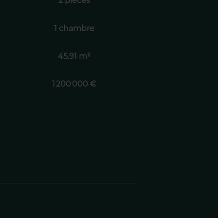
2 pièces
1 chambre
45.91 m²
1 200 000 €