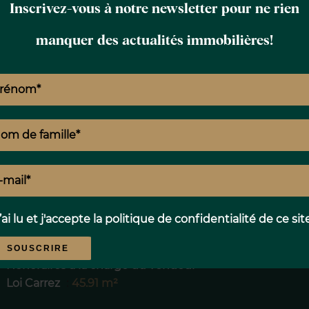
fr
Inscrivez-vous à notre newsletter pour ne rien
manquer des actualités immobilières!
Proximités
c
’ai lu et j'accepte la
politique de confidentialité
de ce sit
Mentions légales
SOUSCRIRE
Honoraires à la charge du vendeur
Loi Carrez
45.91 m²