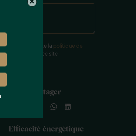
×
J’ai lu et j'accepte la
politique de
onfidentialité
de ce site
ENVOYER
Partager
e
Efficacité énergétique