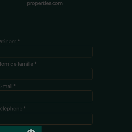
properties.com
Prénom *
om de famille *
-mail *
éléphone *
Message