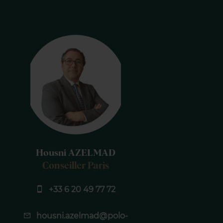
Housni AZELMAD
Conseiller Paris
+33 6 20 49 77 72
housni.azelmad@polo-