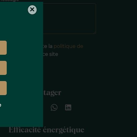
×
J’ai lu et j'accepte la
politique de
onfidentialité
de ce site
ENVOYER
Partager
e
Efficacité énergétique