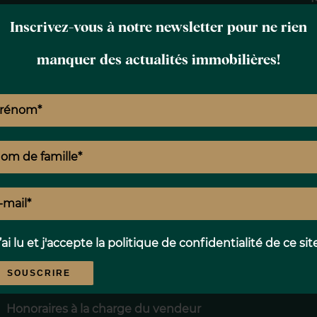
é. Pas de procédure en cours.
Inscrivez-vous à notre newsletter pour ne rien
manquer des actualités immobilières!
rge du vendeur.
uels ce bien est exposé sont disponibles
fr
c
Proximités
’ai lu et j'accepte la
politique de confidentialité
de ce sit
SOUSCRIRE
Mentions légales
Honoraires à la charge du vendeur