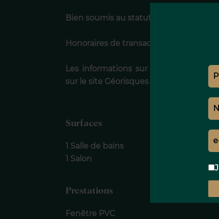
Bien soumis au statut de la copropriét
Honoraires de transaction TTC à la cha
Les informations sur les risques auxq
sur le site Géorisques :georisques.gouv.
Surfaces
1 Salle de bains
1 Salon
J
Prestations
Fenêtre PVC