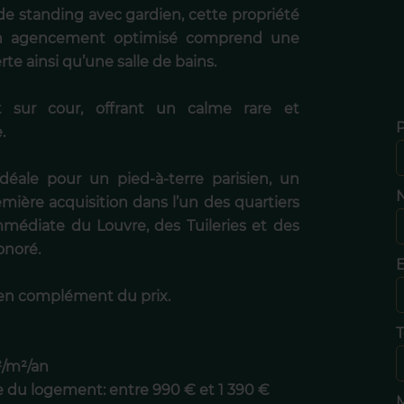
e standing avec gardien, cette propriété
on agencement optimisé comprend une
te ainsi qu’une salle de bains.
 sur cour, offrant un calme rare et
.
déale pour un pied-à-terre parisien, un
N
mière acquisition dans l’un des quartiers
immédiate du Louvre, des Tuileries et des
onoré.
E
en complément du prix.
T
²/m²/an
e du logement: entre 990 € et 1 390 €