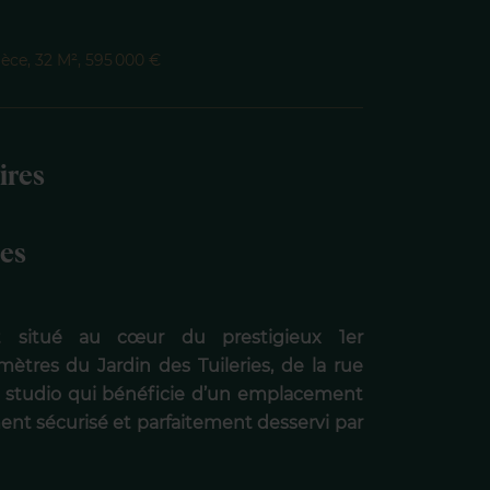
ièce, 32 M², 595 000 €
ires
ies
t situé au cœur du prestigieux 1er
ètres du Jardin des Tuileries, de la rue
un studio qui bénéficie d’un emplacement
ent sécurisé et parfaitement desservi par