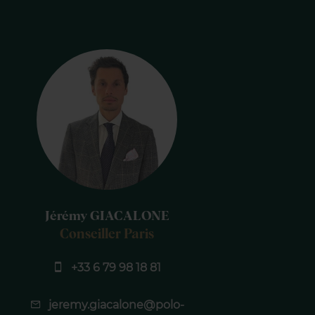
Jérémy GIACALONE
Conseiller Paris
+33 6 79 98 18 81
jeremy.giacalone@polo-