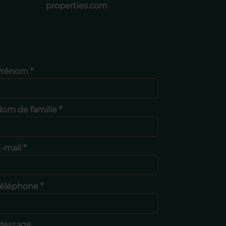
properties.com
Prénom *
om de famille *
-mail *
éléphone *
Message