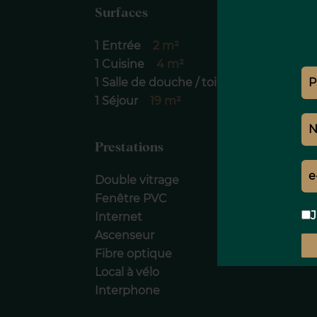
Surfaces
1 Entrée
2 m²
1 Cuisine
4 m²
1 Salle de douche / toilettes
2 m²
1 Séjour
19 m²
Prestations
Double vitrage
Fenêtre PVC
J
Internet
Ascenseur
Fibre optique
Local à vélo
Interphone