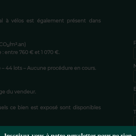
l à vélos est également présent dans
 CO₂/m².an)
: entre 760 € et 1 070 €.
N
é – 44 lots – Aucune procédure en cours.
E
rge du vendeur.
uels ce bien est exposé sont disponibles
T
Inscrivez-vous à notre newsletter pour ne rien