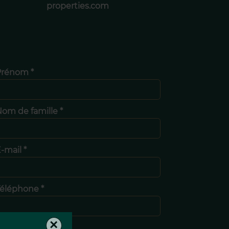
properties.com
Prénom *
om de famille *
-mail *
éléphone *
×
Message