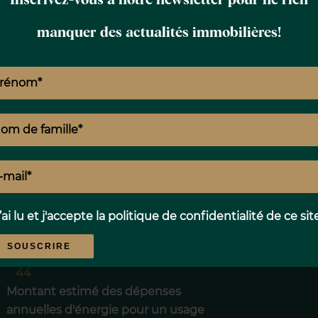
Proximités
manquer des actualités immobilières!
c
Mentions légales
Honoraires à la charge du vendeur
Loi Carrez
26.28 m²
’ai lu et j'accepte la
politique de confidentialité
de ce sit
Taxe foncière
550 € / an
Charges de copropriété
1020 € / an
SOUSCRIRE
Nombre de lots dans la copropriété
44
Montant estimé des dépenses
annuelles d'énergie pour un usage