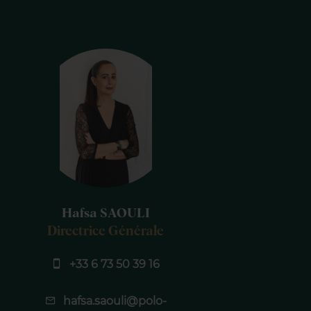
Hafsa SAOULI
Directrice Générale
+33 6 73 50 39 16
hafsa.saouli@polo-