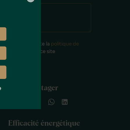
J’ai lu et j'accepte la
politique de
onfidentialité
de ce site
ENVOYER
Partager
e
Efficacité énergétique