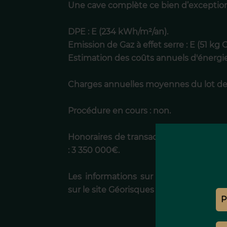
Une cave complète ce bien d’exception
DPE : E (234 kWh/m²/an).
Emission de Gaz à effet serre : E (51 kg 
Estimation des coûts annuels d'énergi
Charges annuelles moyennes du lot de
Procédure en cours : non.
Honoraires de transaction 4.78% TTC à 
: 3 350 000€.
Les informations sur les risques auxq
sur le site Géorisques : georisques.gouv.