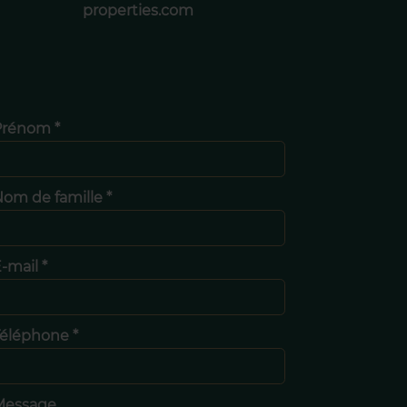
properties.com
Prénom *
om de famille *
-mail *
éléphone *
Message