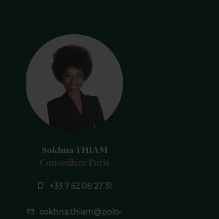
Sokhna THIAM
Conseillère Paris
+33 7 52 08 27 31
sokhna.thiam@polo-