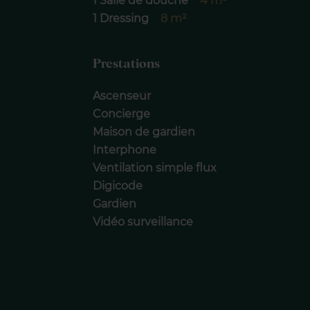
1 Salle de douche
4 m²
1 Dressing
8 m²
Prestations
Ascenseur
Concierge
Maison de gardien
Interphone
Ventilation simple flux
Digicode
Gardien
Vidéo surveillance