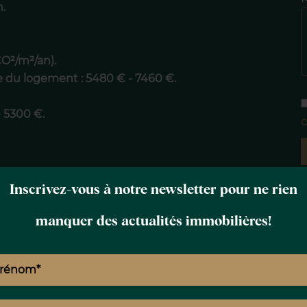
.
CO²/m²/an).
e du logement : 5480 € - 7460 €.
 5300 €.
c
la charge de l'acquéreur. Prix net vendeur
Inscrivez-vous à notre newsletter pour ne rien
manquer des actualités immobilières!
uels ce bien est exposé sont disponibles
fr