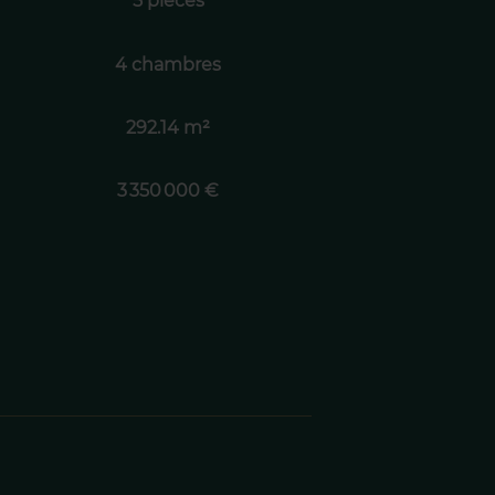
5 pièces
4 chambres
292.14 m²
3 350 000 €