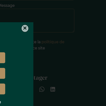
Message
×
J’ai lu et j'accepte la
politique de
onfidentialité
de ce site
ENVOYER
Partager
e