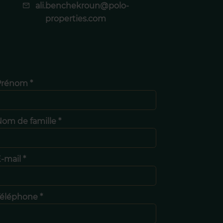
ali.benchekroun@polo-
properties.com
Prénom *
om de famille *
-mail *
éléphone *