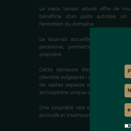
Le vaste terrain arboré offre de m
bénéficie d'un puits autorisé, un 
l'entretien du domaine.
Le sous-sol accueille un garage ai
personnel, permettant une organisa
propriété.
Cette demeure d'exception réunit t
clientèle exigeante : une localisation pr
de vastes espaces extérieurs, des p
atmosphère unique où le luxe s'exprime
Une propriété rare sur le marché ma
exclusifs et intemporels.
J