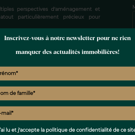
ultiples perspectives d'aménagement et
atout particulièrement précieux pour
Inscrivez-vous à notre newsletter pour ne rien
nsi que des dépendances destinées au
tion discrète et fonctionnelle de la
manquer des actualités immobilières!
c
ous les attributs recherchés par une
ivilégiée, une vue spectaculaire sur l'Atlas,
restations entièrement rénovées et une
 avec élégance et discrétion.
rrakchi, destinée aux amateurs de lieux
’ai lu et j'accepte la
politique de confidentialité
de ce sit