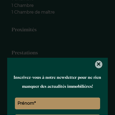
1 Chambre
1 Chambre de maître
Proximités
Prestations
×
Air conditionné
Meublé
Inscrivez-vous à notre newsletter pour ne rien
Double vitrage
Internet
manquer des actualités immobilières!
Fenêtre aluminium
Ascenseur
Concierge
Gardien