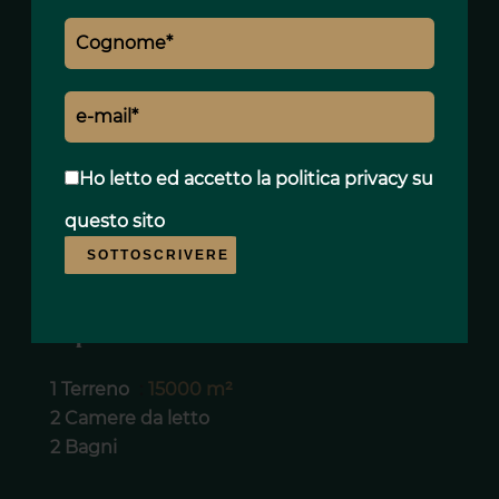
immobiliare della Valle d’Itria.
Si presta perfettamente a:
• una residenza secondaria di carattere
• una casa vacanze mediterranea
Ho letto ed accetto
la politica privacy
su
• un investimento locativo stagionale di alto
livello
questo sito
• un autentico pied-à-terre in Puglia
SOTTOSCRIVERE
Superfici
1 Terreno
15000 m²
2 Camere da letto
2 Bagni