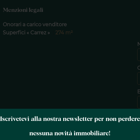
Menzioni legali
Onorari a carico venditore
Superfici « Carrez »
274 m²
E
T
Iscrivetevi alla nostra newsletter per non perdere
nessuna novità immobiliare!