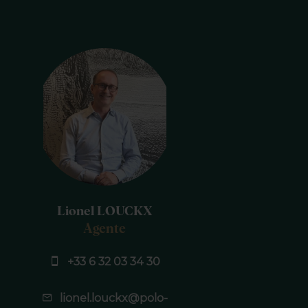
Lionel LOUCKX
Agente
+33 6 32 03 34 30
lionel.louckx@polo-