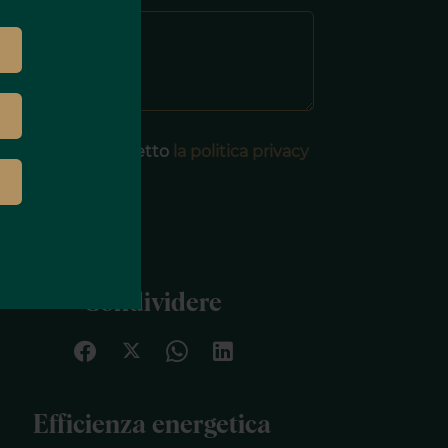
Ho letto ed accetto
la politica privacy
u questo sito
INVIARE
Condividere
Efficienza energetica