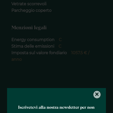
Vetrate scorrevoli
Parcheggio coperto
Menzioni legali
Energy consumption
C
Stima delle emissioni
C
Imposta sul valore fondiario
1057.5 € /
anno
×
Iscrivetevi alla nostra newsletter per non